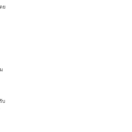
โดย
สม
รับ
น